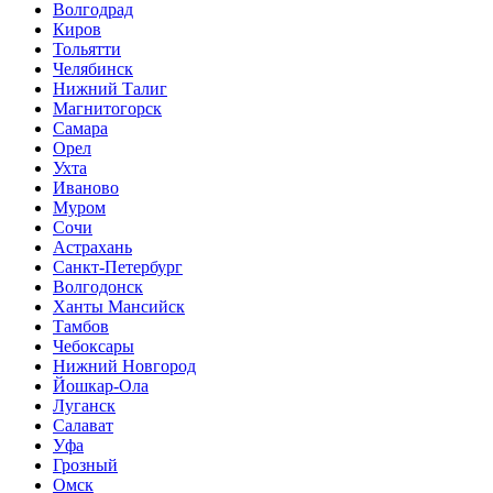
Волгодрад
Киров
Тольятти
Челябинск
Нижний Талиг
Магнитогорск
Самара
Орел
Ухта
Иваново
Муром
Сочи
Астрахань
Санкт-Петербург
Волгодонск
Ханты Мансийск
Тамбов
Чебоксары
Нижний Новгород
Йошкар-Ола
Луганск
Салават
Уфа
Грозный
Омск