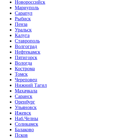
Новороссийск
Мариуполь
Сарапул
Рыбиск
Пенза
Уральск
Калуга
Ставрополь
Волгоград
Нефтекамск
Пятигорск
Вологда
Кострома
Томск
Череповец
Нижний Тагил
Махачкала
Саранск
Оренбург
Ульяновск
Ижевск
Наб.Челны
Соликамск
Балаково
Псков